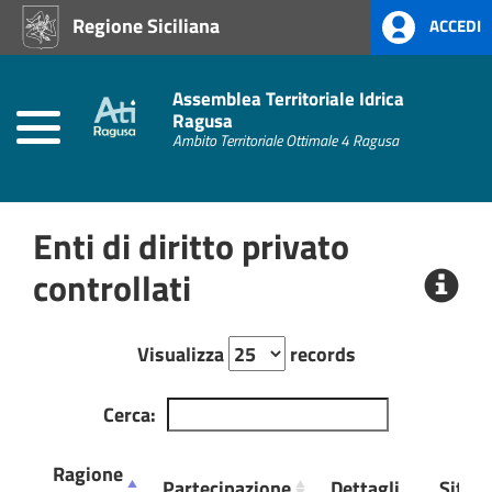
Regione Siciliana
ACCEDI
Home
Atti
Assemblea Territoriale Idrica
Amministrativi
Ragusa
(L.R.
Ambito Territoriale Ottimale 4 Ragusa
Siciliana
22/08)
Enti di diritto privato
Amministrazione
Trasparente
controllati
Albo
Pretorio
Visualizza
records
Cerca:
Ragione
Partecipazione
Dettagli
Sito