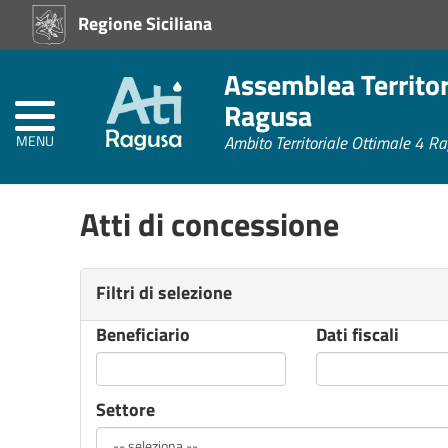
Regione Siciliana
Home
Assemblea Territori
Atti
Amministrativi
Ragusa
(L.R.
Siciliana
MENU
Ambito Territoriale Ottimale 4 R
22/08)
Atti di concessione
Amministrazione
Trasparente
Filtri di selezione
Albo
Pretorio
Beneficiario
Dati fiscali
Settore