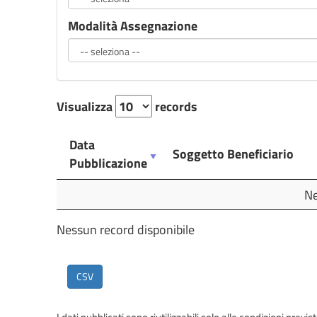
Modalità Assegnazione
Visualizza
records
Data
Soggetto Beneficiario
Pubblicazione
Data
Soggetto Beneficiario
Ne
Pubblicazione
Nessun record disponibile
CSV
I dati pubblicati sono riutilizzabili solo alle condizioni prev