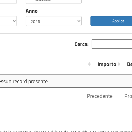
Anno
Applica
Cerca:
Importo
De
Importo
De
ssun record presente
Precedente
Pr
iste dalla normativa vigente sul riuso dei dati pubblici (direttiva comunitari