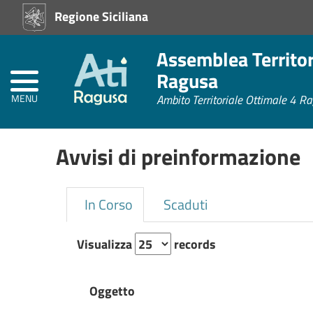
Regione Siciliana
Home
Assemblea Territori
Atti
Amministrativi
Ragusa
(L.R.
Siciliana
MENU
Ambito Territoriale Ottimale 4 R
22/08)
Avvisi di preinformazione
Amministrazione
Trasparente
In Corso
Scaduti
Albo
Pretorio
Visualizza
records
Oggetto