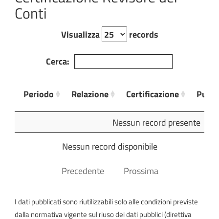
Conti
Visualizza
records
Cerca:
Periodo
Relazione
Certificazione
Pubbl
Periodo
Relazione
Certificazione
Pubbl
Nessun record presente
Nessun record disponibile
Precedente
Prossima
I dati pubblicati sono riutilizzabili solo alle condizioni previste
dalla normativa vigente sul riuso dei dati pubblici (direttiva