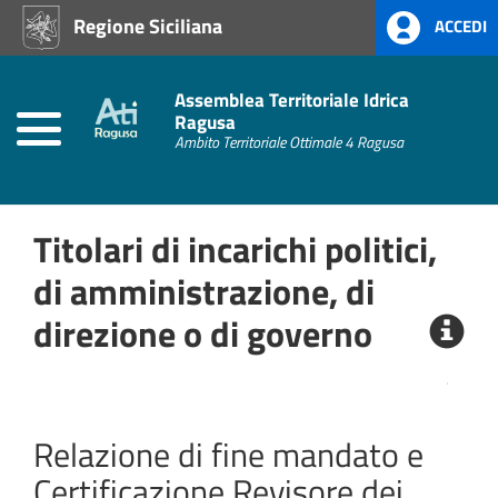
Regione Siciliana
ACCEDI
Home
Atti
Assemblea Territoriale Idrica
Amministrativi
Ragusa
(L.R.
Ambito Territoriale Ottimale 4 Ragusa
Siciliana
22/08)
Titolari di incarichi politici,
Amministrazione
Trasparente
di amministrazione, di
direzione o di governo
Albo
Pretorio
Relazione di fine mandato e
Certificazione Revisore dei