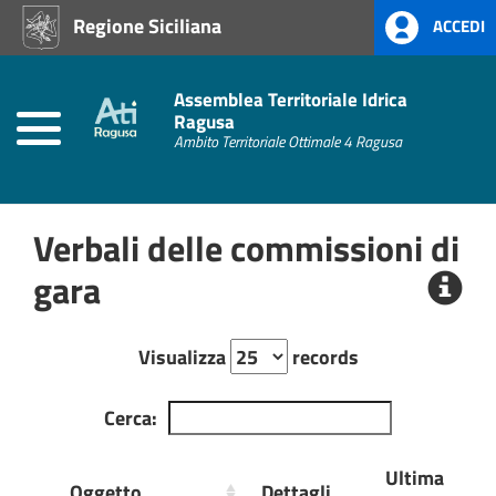
Regione Siciliana
ACCEDI
Home
Atti
Assemblea Territoriale Idrica
Amministrativi
Ragusa
(L.R.
Ambito Territoriale Ottimale 4 Ragusa
Siciliana
22/08)
Verbali delle commissioni di
Amministrazione
Trasparente
gara
Albo
Pretorio
Visualizza
records
Cerca:
Ultima
Oggetto
Dettagli